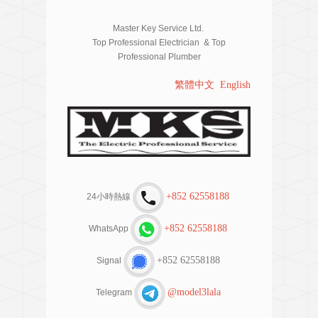
Master Key Service Ltd.
Top Professional Electrician & Top
Professional Plumber
繁體中文
English
+852 62558188
24小時熱線
+852 62558188
WhatsApp
+852 62558188
Signal
@model3lala
Telegram