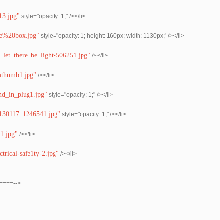
13.jpg"
style="opacity: 1;" /></li>
le%20box.jpg"
style="opacity: 1; height: 160px; width: 1130px;" /></li>
let_there_be_light-506251.jpg"
/></li>
mthumb1.jpg"
/></li>
nd_in_plug1.jpg"
style="opacity: 1;" /></li>
0130117_1246541.jpg"
style="opacity: 1;" /></li>
1.jpg"
/></li>
trical-safe1ty-2.jpg"
/></li>
====-->