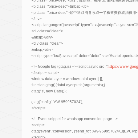
<p class="price-desc">註1：離島區、機場 及 偏離地區需另加額
<p class="price-desc">&nbsp;</p>
<p class="price-desc">如中途取消會收取一半檢查費作取消費用<
</div>
<script language="javascript" type="text/javascript" async src="/
<div class="clear">
&nbsp;</div>
<div class="clear">
&nbsp;</div>
<script type="text/javascript" defer="defer" src="//script.opentrac
https://www.goo
<!-- Google tag (gtag.js) --><script async src="
</script><script>
window.dataLayer = window.dataLayer || [];
function gtag(){dataLayer.push(arguments);}
gtag('js', new Date());
gtag('config', 'AW-959957024');
</script>
<!-- Event snippet for whatsapp conversion page -->
<script>
gtag('event', 'conversion', {'send_to': 'AW-959957024/1qEVC
</script>