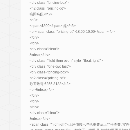
<div class="pricing-box">
<h2 class="pricing-bt">
晚間時段</h2>
<h3>
<span>$800</span> 起</h3>
<p><span class="pricing-bt">18:00-10:00</span></p>
</div>
</div>
<div class="clear">
&nbsp;</div>
<div class="field-item even" style="float:right;">
<div class="one-two last">
<div class="pricing-box">
<h2 class="pricing-bt">
歡迎致電 6255 8188</h2>
<p>&nbsp;</p>
</div>
</div>
</div>
<div class="clear">
&nbsp;</div>
<span class="highlight">上述價錢已包括車費及上門檢查費, 