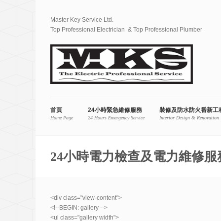
Master Key Service Ltd.
Top Professional Electrician & Top Professional Plumber
首頁
24小時緊急維修服務
裝修及防水防火番新工
Home Page
24 Hours Emergency Service
Interior Design & Renovation
24小時電力檢查及電力維修服
<div class="view-content">
<!--BEGIN: gallery -->
<ul class="gallery width">