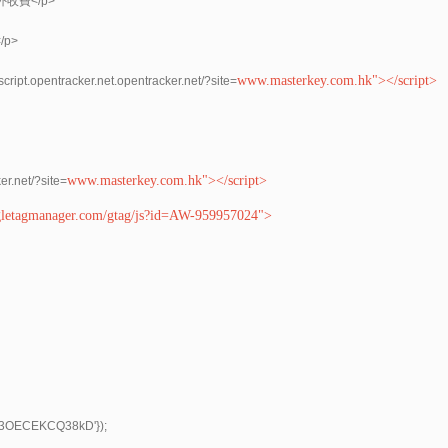
外收費</p>
/p>
www.masterkey.com.hk"></script>
/script.opentracker.net.opentracker.net/?site=
www.masterkey.com.hk"></script>
ker.net/?site=
gletagmanager.com/gtag/js?id=AW-959957024">
Kfp3OECEKCQ38kD'});